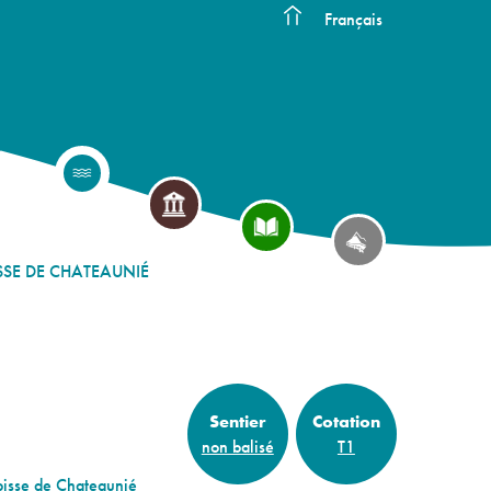
Français
SSE DE CHATEAUNIÉ
Sentier
Cotation
non balisé
T1
 bisse de Chateaunié