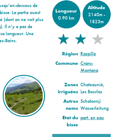
jusqu’en-dessous de
Altitude
Longueur
bisse. La partie ouest
2140m -
0.90 km
é (dont on ne voit plus
1823m
. Il n’y a pas de
e sa longueur. Une
★
★
★
★
★
es-Bains.
Région
Raspille
Commune
Crans-
Montana
Zones
Chateaunié,
irriguées
Les Bourlas
Autres
Schatonnji
noms
Wasserleitung
Etat du
part. en eau
bisse