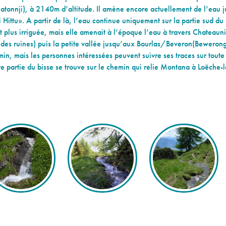
atonnji), à 2140m d’altitude. Il amène encore actuellement de l’eau 
i Hittu». A partir de là, l’eau continue uniquement sur la partie sud du 
t plus irriguée, mais elle amenait à l’époque l’eau à travers Chateauni
des ruines) puis la petite vallée jusqu’aux Bourlas/Beveron(Bewerong)
in, mais les personnes intéressées peuvent suivre ses traces sur tout
te partie du bisse se trouve sur le chemin qui relie Montana à Loëche-l