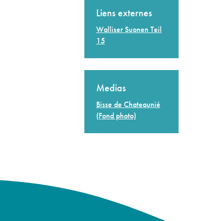
Liens externes
Walliser Suonen Teil
15
Medias
Bisse de Chateaunié
(Fond photo)