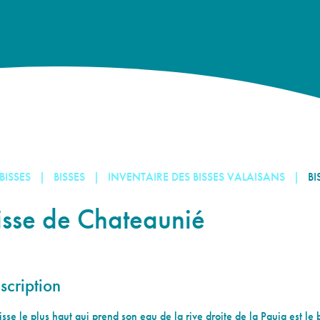
 BISSES
BISSES
INVENTAIRE DES BISSES VALAISANS
BI
isse de Chateaunié
scription
isse le plus haut qui prend son eau de la rive droite de la Pauja est le