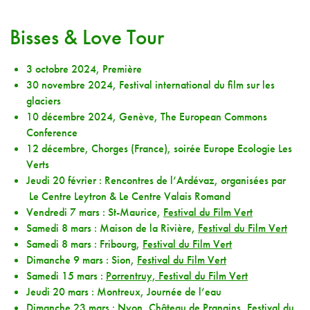
Bisses & Love Tour
3 octobre 2024, Première
30 novembre 2024, Festival international du film sur les
glaciers
10 décembre 2024, Genève, The European Commons
Conference
12 décembre, Chorges (France), soirée Europe Ecologie Les
Verts
Jeudi 20 février : Rencontres de l’Ardévaz, organisées par
Le Centre Leytron & Le Centre Valais Romand
Vendredi 7 mars : St-Maurice,
Festival du Film Ve
rt
Samedi 8 mars : Maison de la Rivière,
Festival du Film Vert
Samedi 8 mars : Fribourg,
Festival du Film Vert
Dimanche 9 mars : Sion,
Festival du Film Vert
Samedi 15 mars :
Porrentruy, Festival du Film Vert
Jeudi 20 mars : Montreux, Journée de l’eau
Dimanche 23 mars : Nyon, Château de Prangins,
Festival du