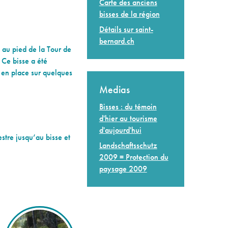
Carte des anciens
bisses de la région
Détails sur saint-
bernard.ch
 au pied de la Tour de
 Ce bisse a été
s en place sur quelques
Medias
Bisses : du témoin
d'hier au tourisme
d'aujourd'hui
tre jusqu’au bisse et
Landschaftsschutz
2009 = Protection du
paysage 2009