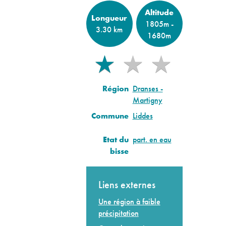
Altitude
Longueur
1805m -
3.30 km
1680m
★
★
★
★
Région
Dranses -
Martigny
Commune
Liddes
Etat du
part. en eau
bisse
Liens externes
Une région à faible
précipitation