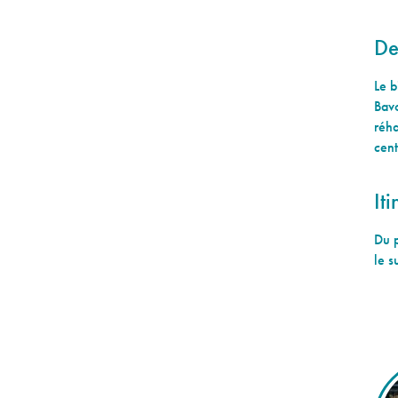
De
Le b
Bavo
réha
cen
Iti
Du p
le s