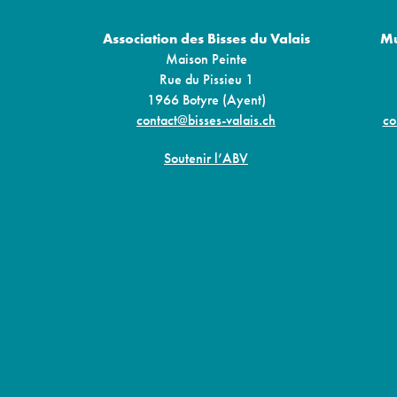
Association des Bisses du Valais
Mu
Maison Peinte
Rue du Pissieu 1
1966 Botyre (Ayent)
contact@bisses-valais.ch
co
Soutenir l’ABV