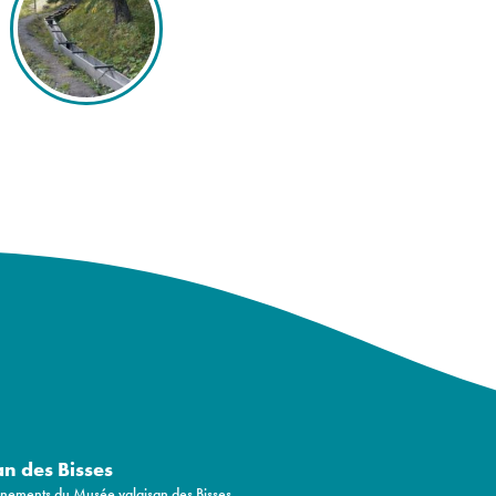
an des Bisses
vénements du Musée valaisan des Bisses.