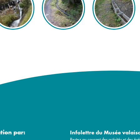
ation par:
Infolettre du Musée valais
Restez au courant des activités et des é