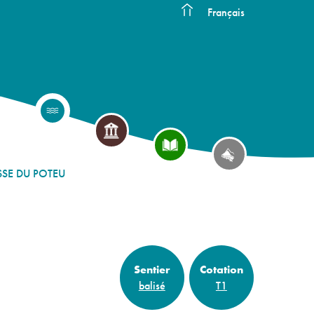
Français
SSE DU POTEU
Sentier
Cotation
balisé
T1