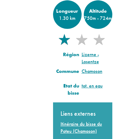
Longueur
Altitude
1.30 km
750m - 724m
★
★
★
★
Région
Lizerne -
Losentze
Commune
Chamoson
Etat du
tot. en eau
bisse
Liens externes
Itinéraire du bisse du
Poteu (Chamoson)