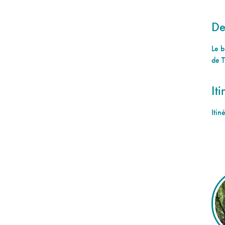
De
Le b
de T
Iti
Itin