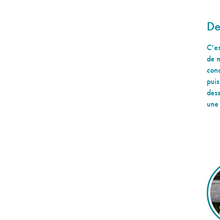
De
C’es
de m
cond
puis
dess
une 