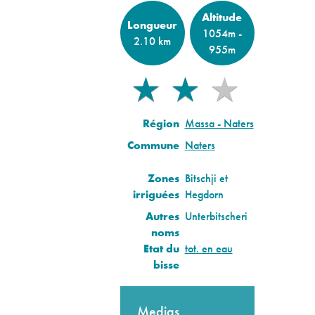
Altitude
Longueur
1054m -
2.10 km
955m
★
★
★
★
★
Région
Massa - Naters
Commune
Naters
Zones
Bitschji et
irriguées
Hegdorn
Autres
Unterbitscheri
noms
Etat du
tot. en eau
bisse
Medias