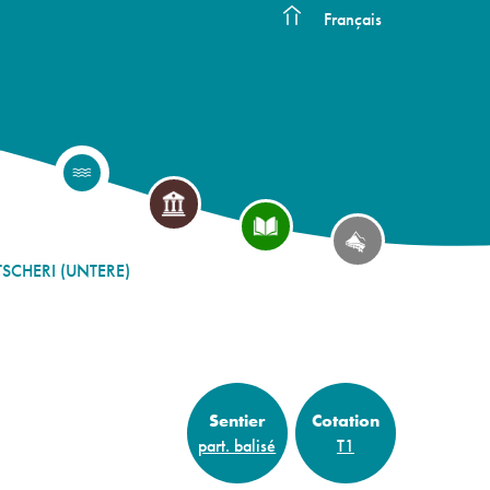
Français
TSCHERI (UNTERE)
Sentier
Cotation
part. balisé
T1