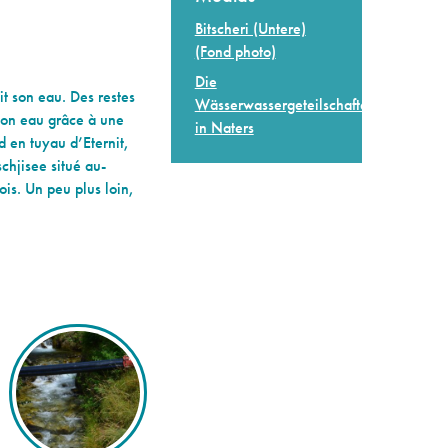
Bitscheri (Untere)
(Fond photo)
Die
it son eau. Des restes
Wässerwassergeteilschaften
son eau grâce à une
in Naters
 en tuyau d’Eternit,
schjisee situé au-
ois. Un peu plus loin,