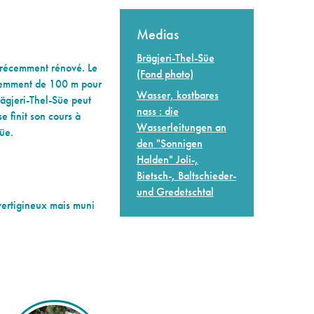
Medias
Brägjeri-Thel-Süe
é récemment rénové. Le
(Fond photo)
pitemment de 100 m pour
Wasser, kostbares
rägjeri-Thel-Süe peut
nass : die
 finit son cours à
Wasserleitungen an
üe.
den "Sonnigen
Halden" Joli-,
Bietsch-, Baltschieder-
und Gredetschtal
 vertigineux mais muni