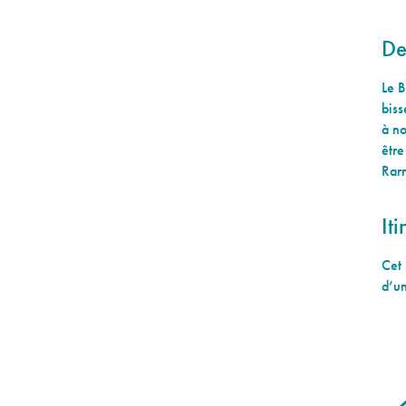
De
Le B
biss
à no
être
Rarn
Iti
Cet 
d’u