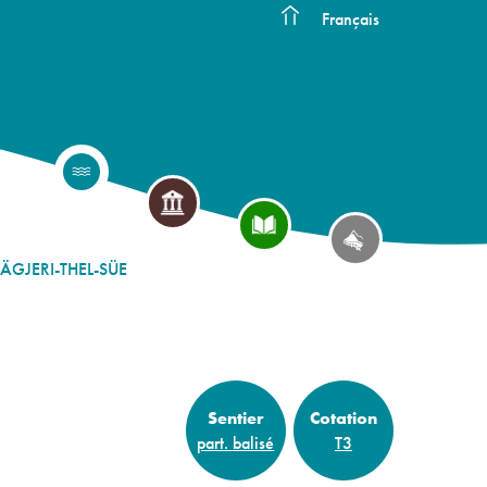
Français
ÄGJERI-THEL-SÜE
Sentier
Cotation
part. balisé
T3