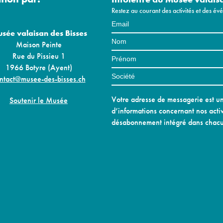
Restez au courant des activités et des é
sée valaisan des Bisses
Maison Peinte
Rue du Pissieu 1
1966 Botyre (Ayent)
ntact@musee-des-bisses.ch
Votre adresse de messagerie est uni
Soutenir le Musée
d’informations concernant nos activ
désabonnement intégré dans chacu