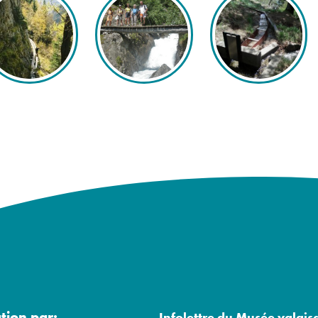
ation par:
Infolettre du Musée valais