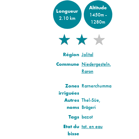
Altitude
Longueur
1450m -
2.10 km
1280m
★
★
★
★
★
Région
Jolital
Commune
Niedergesteln
,
Raron
Zones
Rarnerchumma
irriguées
Autres
Thel-Süe,
noms
Brägeri
Tags
bazot
Etat du
tot. en eau
bisse