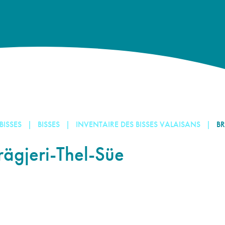
 BISSES
BISSES
INVENTAIRE DES BISSES VALAISANS
BR
rägjeri-Thel-Süe