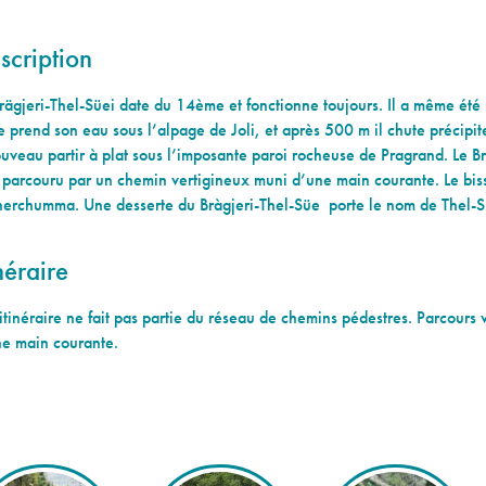
scription
rägjeri-Thel-Süei date du 14ème et fonctionne toujours. Il a même ét
e prend son eau sous l’alpage de Joli, et après 500 m il chute préci
uveau partir à plat sous l’imposante paroi rocheuse de Pragrand. Le B
 parcouru par un chemin vertigineux muni d’une main courante. Le bisse
erchumma. Une desserte du Bràgjeri-Thel-Süe porte le nom de Thel-S
néraire
itinéraire ne fait pas partie du réseau de chemins pédestres. Parcours
ne main courante.