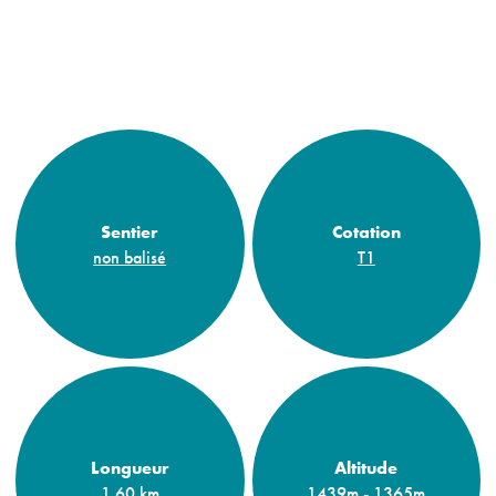
Sentier
Cotation
non balisé
T1
Longueur
Altitude
1.60 km
1439m - 1365m