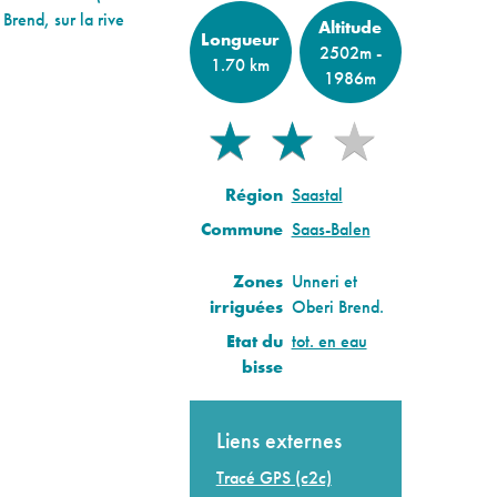
 Brend, sur la rive
Altitude
Longueur
2502m -
1.70 km
1986m
★
★
★
★
★
Région
Saastal
Commune
Saas-Balen
Zones
Unneri et
irriguées
Oberi Brend.
Etat du
tot. en eau
bisse
Liens externes
Tracé GPS (c2c)