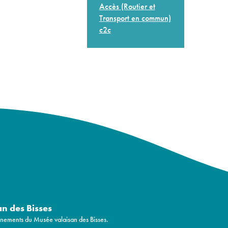
Accès (Routier et
Transport en commun)
c2c
an des Bisses
vénements du Musée valaisan des Bisses.