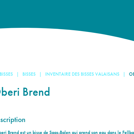
 BISSES
BISSES
INVENTAIRE DES BISSES VALAISANS
OB
beri Brend
scription
eri Brend est un bisse de Saas-Balen qui prend son eau dans le Fellb