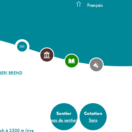
Français
ERI BREND
Sentier
Cotation
pas de sentier
Sans
ach à 2500 m (rive