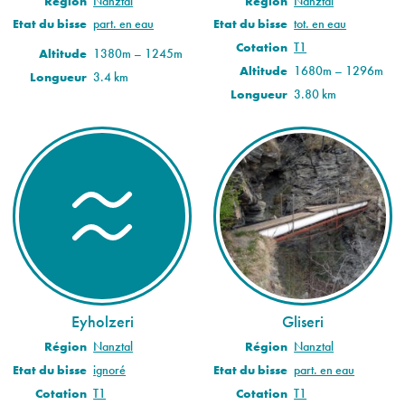
Région
Nanztal
Région
Nanztal
Etat du bisse
part. en eau
Etat du bisse
tot. en eau
Cotation
T1
Altitude
1380m – 1245m
Altitude
1680m – 1296m
Longueur
3.4 km
Longueur
3.80 km
Eyholzeri
Gliseri
Région
Nanztal
Région
Nanztal
Etat du bisse
ignoré
Etat du bisse
part. en eau
Cotation
T1
Cotation
T1