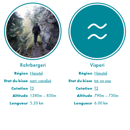
Rohrbergeri
Visperi
Région
Nanztal
Région
Nanztal
Etat du bisse
part. canalisé
Etat du bisse
tot. en eau
Cotation
T3
Cotation
T2
Altitude
1380m – 830m
Altitude
790m – 730m
Longueur
5.20 km
Longueur
6.00 km