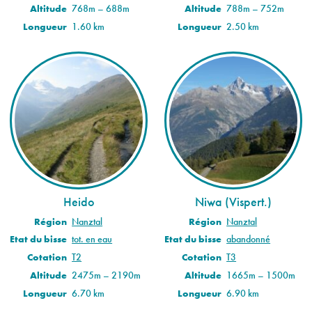
Altitude
768m – 688m
Altitude
788m – 752m
Longueur
1.60 km
Longueur
2.50 km
Heido
Niwa (Vispert.)
Région
Nanztal
Région
Nanztal
Etat du bisse
tot. en eau
Etat du bisse
abandonné
Cotation
T2
Cotation
T3
Altitude
2475m – 2190m
Altitude
1665m – 1500m
Longueur
6.70 km
Longueur
6.90 km