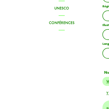
Régi
UNESCO
CONFÉRENCES
Illus
Lang
N
W
Y
z