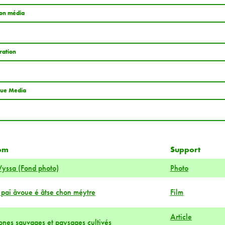
on média
tration
ue Media
om
Support
yssa (Fond photo)
Photo
 paï âvoue é âtse chon méytre
Film
Article
ones sauvages et paysages cultivés