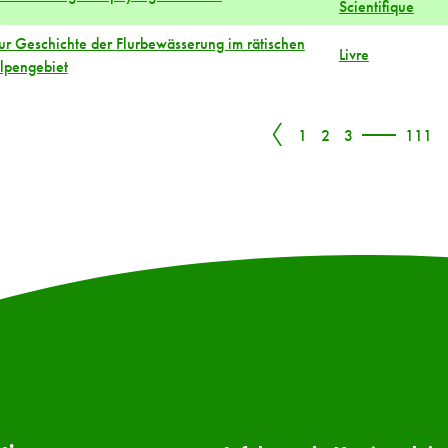
Scientifique
ur Geschichte der Flurbewässerung im rätischen
Livre
lpengebiet
〈
1
2
3
111