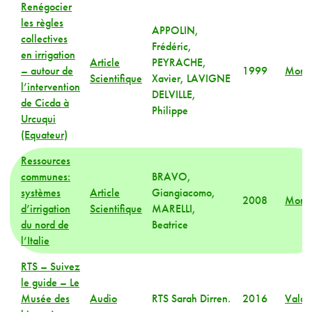
Renégocier
les règles
APPOLIN,
collectives
Frédéric,
en irrigation
Article
PEYRACHE,
– autour de
1999
Mond
Scientifique
Xavier, LAVIGNE
l’intervention
DELVILLE,
de Cicda à
Philippe
Urcuqui
(Equateur)
Ressources
communes:
BRAVO,
systèmes
Article
Giangiacomo,
2008
Mond
d’irrigation
Scientifique
MARELLI,
du nord de
Beatrice
l’Italie
RTS – Suivez
le guide – Le
Musée des
Audio
RTS Sarah Dirren.
2016
Valai