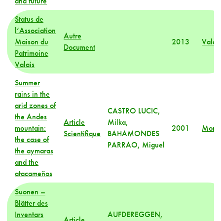
and future
Status de
l’Association
Autre
Maison du
2013
Valai
Document
Patrimoine
Valais
Summer
rains in the
arid zones of
CASTRO LUCIC,
the Andes
Article
Milka,
mountain:
2001
Mond
Scientifique
BAHAMONDES
the case of
PARRAO, Miguel
the aymaras
and the
atacameños
Suonen –
Blätter des
Inventars
AUFDEREGGEN,
Article