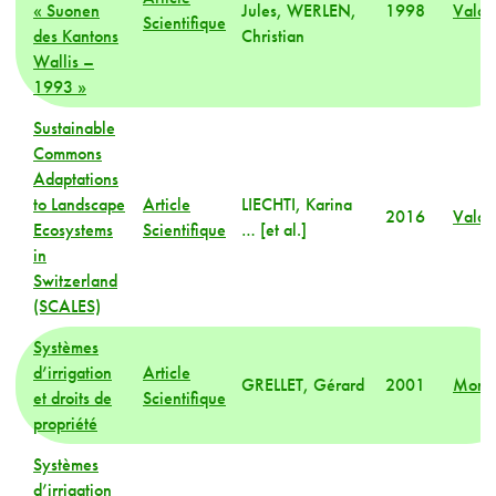
« Suonen
Jules, WERLEN,
1998
Valai
Scientifique
des Kantons
Christian
Wallis –
1993 »
Sustainable
Commons
Adaptations
to Landscape
Article
LIECHTI, Karina
2016
Valai
Ecosystems
Scientifique
… [et al.]
in
Switzerland
(SCALES)
Systèmes
d’irrigation
Article
GRELLET, Gérard
2001
Mond
et droits de
Scientifique
propriété
Systèmes
d’irrigation