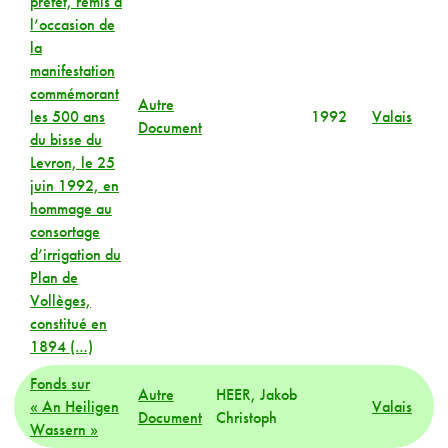
préfet, remis à
l’occasion de
la
manifestation
commémorant
Autre
les 500 ans
1992
Valais
Document
du bisse du
Levron, le 25
juin 1992, en
hommage au
consortage
d’irrigation du
Plan de
Vollèges,
constitué en
1894 (…)
Fonds sur
Autre
HEER, Jakob
« An Heiligen
Valais
Document
Christoph
Wassern »