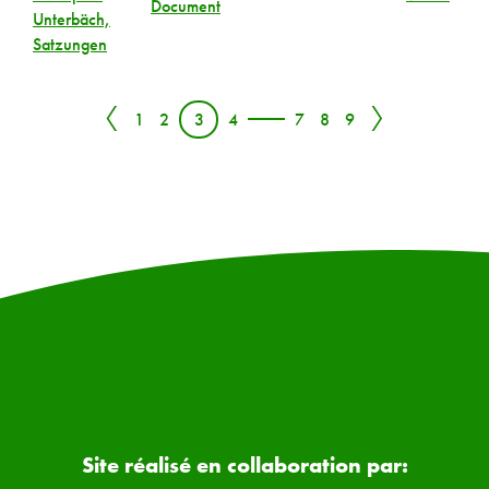
Document
Unterbäch,
Satzungen
〈
〉
1
2
3
4
7
8
9
Site réalisé en collaboration par: