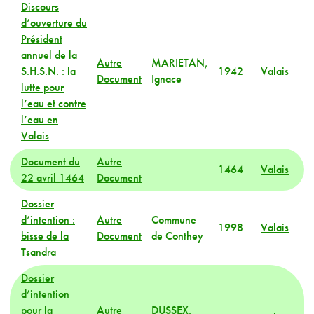
Discours
d’ouverture du
Président
annuel de la
Autre
MARIETAN,
S.H.S.N. : la
1942
Valais
Document
Ignace
lutte pour
l’eau et contre
l’eau en
Valais
Document du
Autre
1464
Valais
22 avril 1464
Document
Dossier
d’intention :
Autre
Commune
1998
Valais
bisse de la
Document
de Conthey
Tsandra
Dossier
d’intention
pour la
Autre
DUSSEX,