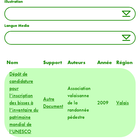
Illustration
Langue Media
Nom
Support
Auteurs
Année
Région
Dépôt de
candidature
pour
Association
l’inscription
valaisanne
Autre
des bisses à
de la
2009
Valais
Document
l’inventaire du
randonnée
patrimoine
pédestre
mondial de
l’UNESCO