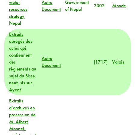
water
Autre
Government
2002
Monde
resources
Document
of Nepal
strategy,
Nepal
Extraits
abrégés des
actes qui
contiennent
Autre
des
[1717]
Valais
Document
règlements au
sujet du Bisse
neuf, sis sur
Ayent
Extraits
d’archives en
possession de
M. Albert
Monnet,