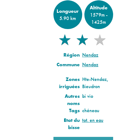
Altitude
Longueur
1579m -
5.90 km
1425m
★
★
★
★
★
Région
Nendaz
Commune
Nendaz
Zones
Hte-Nendaz,
irriguées
Bieudron
Autres
bi vio
noms
Tags
chéneau
Etat du
tot. en eau
bisse