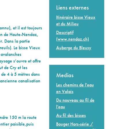
Liens externes
Itinéraire bisse Vieux
et du Milieu
nnu), et il est toujours
Descriptif
égion de Haute-Nendaz,
(www.nendaz.ch)
r. Dans la partie
reuils). Le bisse Vieux
Auberge du Bleusy
s avalanches
ysage s’ouvre et offre
t de Cry et les
s de 4 à 5 mètres dans
Medias
’ancienne canalisation
Les chemins de l'eau
en Valais
Du nouveau au fil de
l'eau
Au fil des bisses
ndre 150 m la route
Bouger Hors-série /
ntier paisible,puis