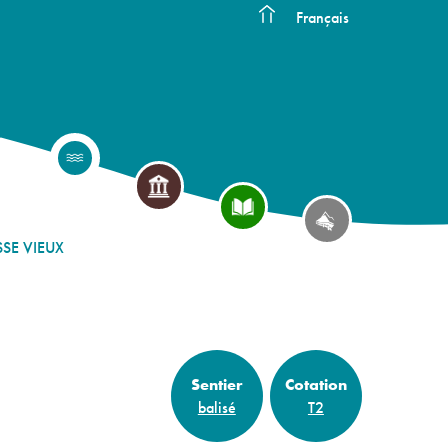
Français
SSE VIEUX
Sentier
Cotation
balisé
T2