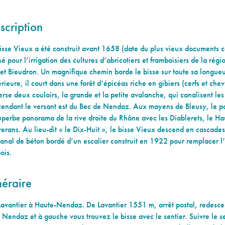
scription
isse Vieux a été construit avant 1658 (date du plus vieux documents co
isé pour l’irrigation des cultures d’abricotiers et framboisiers de la r
et Bieudron. Un magnifique chemin borde le bisse sur toute sa longueu
rieure, il court dans une forêt d’épicéas riche en gibiers (cerfs et chev
erse deux couloirs, la grande et la petite avalanche, qui canalisent le
endant le versant est du Bec de Nendaz. Aux mayens de Bleusy, le pa
uperbe panorama de la rive droite du Rhône avec les Diablerets, le Hau
rans. Au lieu-dit « le Dix-Huit », le bisse Vieux descend en cascade
anal de béton bordé d’un escalier construit en 1922 pour remplacer l
bois.
néraire
avantier à Haute-Nendaz. De Lavantier 1551 m, arrêt postal, redesce
 Nendaz et à gauche vous trouvez le bisse avec le sentier. Suivre le se