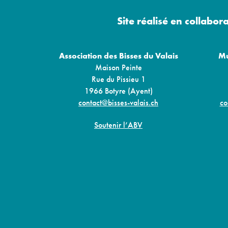
Site réalisé en collabor
Association des Bisses du Valais
Mu
Maison Peinte
Rue du Pissieu 1
1966 Botyre (Ayent)
contact@bisses-valais.ch
co
Soutenir l’ABV