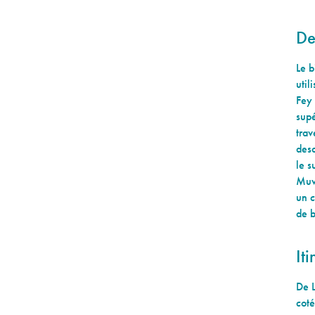
De
Le b
util
Fey 
supé
trav
desc
le s
Muve
un c
de 
Iti
De L
coté