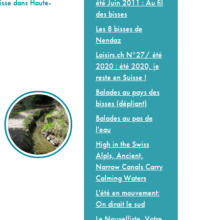
été Juin 2011 : Au fil
isse dans Haute-
des bisses
Les 8 bisses de
Nendaz
Loisirs.ch N°27/ été
2020 : été 2020, je
reste en Suisse !
Balades au pays des
bisses (dépliant)
Balades au pas de
l'eau
High in the Swiss
Alpls, Ancient,
Narrow Canals Carry
Calming Waters
L'été en mouvement:
On dirait le sud
Le Nouvelliste, Votre