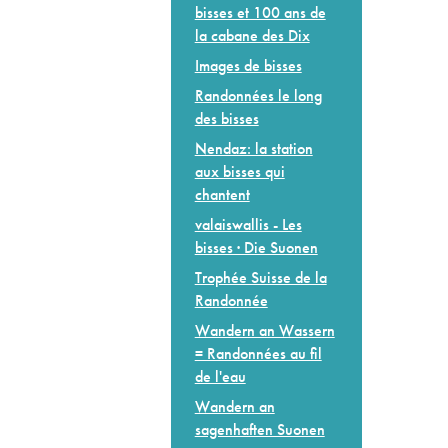
bisses et 100 ans de
la cabane des Dix
Images de bisses
Randonnées le long
des bisses
Nendaz: la station
aux bisses qui
chantent
valaiswallis - Les
bisses · Die Suonen
Trophée Suisse de la
Randonnée
Wandern an Wassern
= Randonnées au fil
de l'eau
Wandern an
sagenhaften Suonen