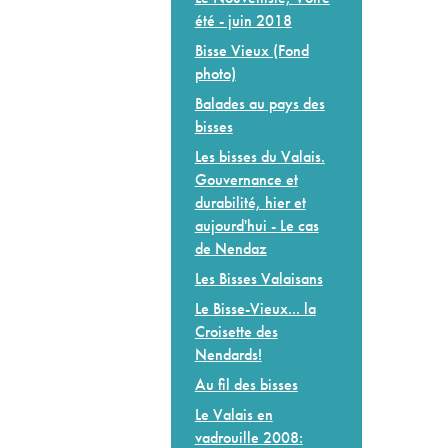
été - juin 2018
Bisse Vieux (Fond
photo)
Balades au pays des
bisses
Les bisses du Valais.
Gouvernance et
durabilité, hier et
aujourd'hui - Le cas
de Nendaz
Les Bisses Valaisans
Le Bisse-Vieux... la
Croisette des
Nendards!
Au fil des bisses
Le Valais en
vadrouille 2008: