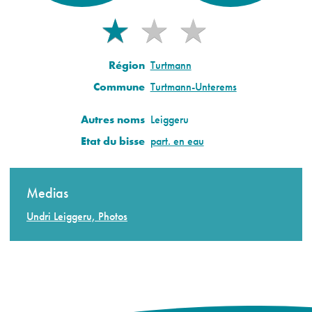
★
★
★
★
Région
Turtmann
Commune
Turtmann-Unterems
Autres noms
Leiggeru
Etat du bisse
part. en eau
Medias
Undri Leiggeru, Photos