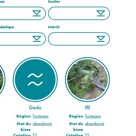
sse
Sentier
idactique
Intérêt
Gadu
Ifil
Région
Turtmann
Région
Turtmann
Etat du
abandonné
Etat du
abandonné
bisse
bisse
Cotation
T2
Cotation
T2