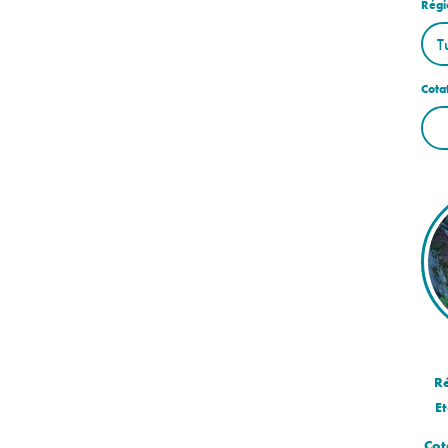
Régi
Cota
R
Et
Cot