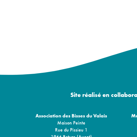
Site réalisé en collabor
Association des Bisses du Valais
Mu
Maison Peinte
Rue du Pissieu 1
1966 Botyre (Ayent)