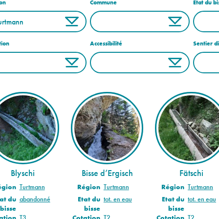
on
Commune
Etat du bi
tion
Accessibilité
Sentier d
Blyschi
Bisse d’Ergisch
Fätschi
égion
Turtmann
Région
Turtmann
Région
Turtmann
at du
abandonné
Etat du
tot. en eau
Etat du
tot. en eau
bisse
bisse
bisse
ation
T3
Cotation
T2
Cotation
T2