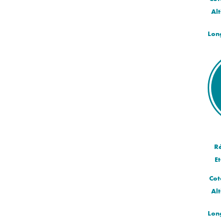
Alt
Lon
R
Et
Cot
Alt
Lon