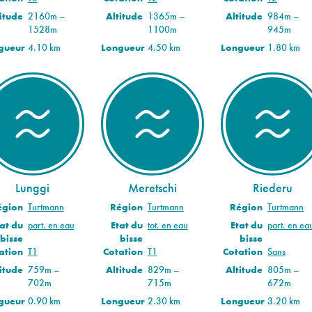
itude
2160m –
Altitude
1365m –
Altitude
984m –
1528m
1100m
945m
gueur
4.10 km
Longueur
4.50 km
Longueur
1.80 km
Lunggi
Meretschi
Riederu
égion
Turtmann
Région
Turtmann
Région
Turtmann
at du
part. en eau
Etat du
tot. en eau
Etat du
part. en ea
bisse
bisse
bisse
ation
T1
Cotation
T1
Cotation
Sans
itude
759m –
Altitude
829m –
Altitude
805m –
702m
715m
672m
gueur
0.90 km
Longueur
2.30 km
Longueur
3.20 km