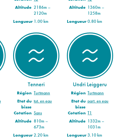
Altitude
2186m –
Altitude
1360m –
2120m
1258m
Longueur
1.00 km
Longueur
0.80 km
Tenneri
Undri Leiggeru
Région
Turtmann
Région
Turtmann
u
Etat du
tot. en eau
Etat du
part. en eau
bisse
bisse
Cotation
Sans
Cotation
T1
Altitude
810m –
Altitude
1332m –
673m
1031m
Longueur
2.20 km
Longueur
3.10 km