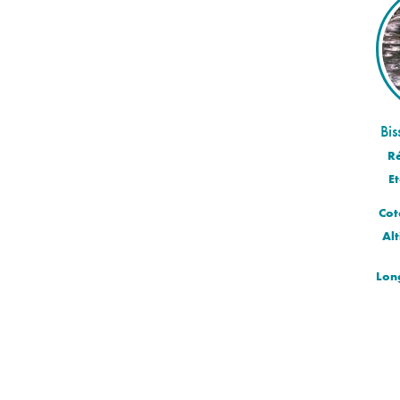
Bis
R
Et
Cot
Alt
Lon