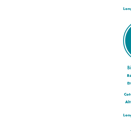
Lon
B
R
Et
Cot
Alt
Lon