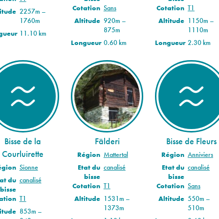
Cotation
Sans
Cotation
T1
itude
2257m –
1760m
Altitude
920m –
Altitude
1150m –
875m
1110m
gueur
11.10 km
Longueur
0.60 km
Longueur
2.30 km
Bisse de la
Fälderi
Bisse de Fleurs
Courluirette
Région
Mattertal
Région
Anniviers
Etat du
canalisé
Etat du
canalisé
égion
Sionne
bisse
bisse
at du
canalisé
Cotation
T1
Cotation
Sans
bisse
Altitude
1531m –
Altitude
550m –
ation
T1
1373m
510m
itude
853m –