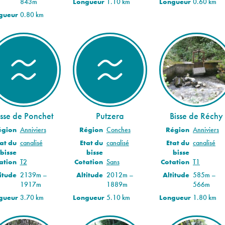
Longueur
1.10 km
Longueur
0.60 km
843m
gueur
0.80 km
isse de Ponchet
Putzera
Bisse de Réchy
égion
Anniviers
Région
Conches
Région
Anniviers
at du
canalisé
Etat du
canalisé
Etat du
canalisé
bisse
bisse
bisse
ation
T2
Cotation
Sans
Cotation
T1
itude
2139m –
Altitude
2012m –
Altitude
585m –
1917m
1889m
566m
gueur
3.70 km
Longueur
5.10 km
Longueur
1.80 km