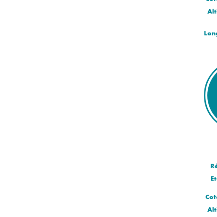
Alt
Lon
R
Et
Cot
Alt