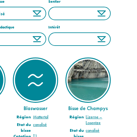
sse
Sentier
idactique
Intérêt
Blaswasser
Bisse de Champys
Région
Mattertal
Région
Lizerne –
Losentze
Etat du
canalisé
bisse
Etat du
canalisé
Cotation
T1
bisse