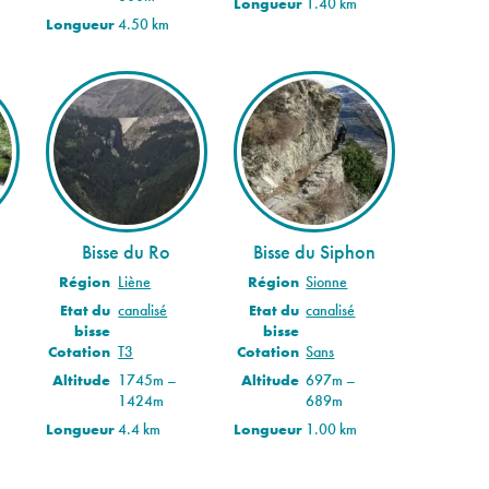
Longueur
1.40 km
Longueur
4.50 km
Bisse du Ro
Bisse du Siphon
Région
Liène
Région
Sionne
Etat du
canalisé
Etat du
canalisé
bisse
bisse
Cotation
T3
Cotation
Sans
Altitude
1745m –
Altitude
697m –
1424m
689m
Longueur
4.4 km
Longueur
1.00 km