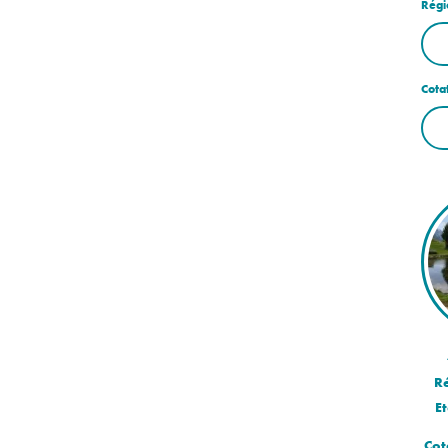
Régi
Cota
R
Et
Cot