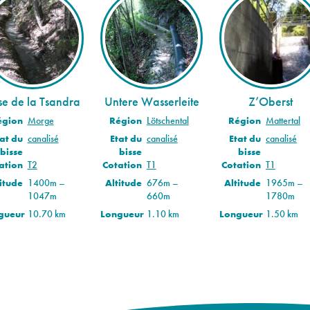
se de la Tsandra
Untere Wasserleite
Z’Oberst
égion
Morge
Région
Lötschental
Région
Mattertal
at du
canalisé
Etat du
canalisé
Etat du
canalisé
bisse
bisse
bisse
ation
T2
Cotation
T1
Cotation
T1
itude
1400m –
Altitude
676m –
Altitude
1965m –
1047m
660m
1780m
gueur
10.70 km
Longueur
1.10 km
Longueur
1.50 km