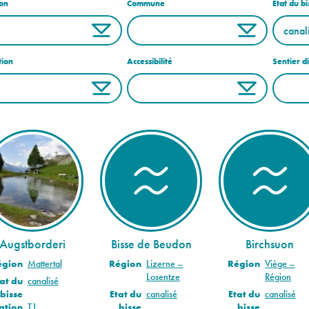
on
Commune
Etat du bi
tion
Accessibilité
Sentier d
Augstborderi
Bisse de Beudon
Birchsuon
égion
Mattertal
Région
Lizerne –
Région
Viège –
Losentze
Région
at du
canalisé
bisse
Etat du
canalisé
Etat du
canalisé
ation
T1
bisse
bisse