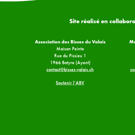
Site réalisé en collabor
Association des Bisses du Valais
Mu
Maison Peinte
Rue du Pissieu 1
1966 Botyre (Ayent)
contact@bisses-valais.ch
co
Soutenir l’ABV