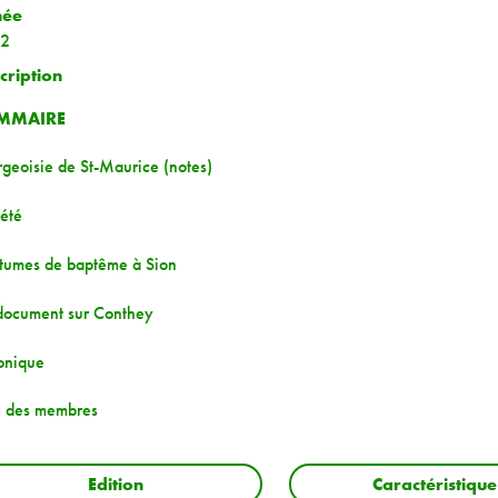
née
2
cription
MMAIRE
geoisie de St-Maurice (notes)
été
tumes de baptême à Sion
document sur Conthey
onique
e des membres
Edition
Caractéristique