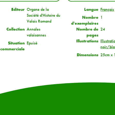
Editeur
Organe de la
Langue
Français
Société d'Histoire du
Nombre
1
Valais Romand
d'exemplaires
Collection
Annales
Nombre de
24
valaisannes
pages
Illustrations
Illustrati
Situation
Epuisé
noir/bl
commerciale
Dimensions
25cm x 