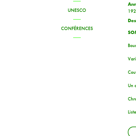
An
UNESCO
192
Des
CONFÉRENCES
SO
Bour
Vari
Cou
Un 
Chr
List