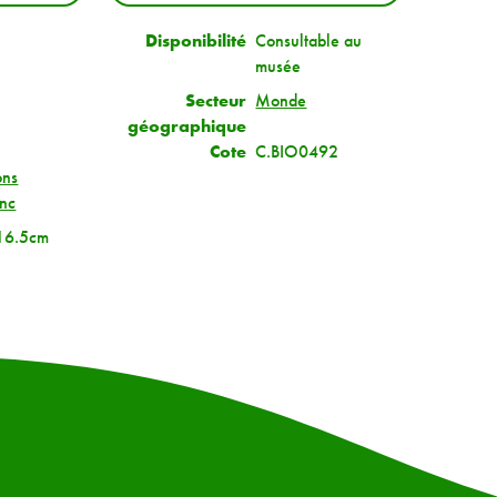
Disponibilité
Consultable au
musée
Secteur
Monde
géographique
Cote
C.BIO0492
ons
anc
16.5cm