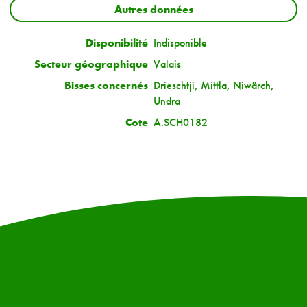
Autres données
Disponibilité
Indisponible
Secteur géographique
Valais
Bisses concernés
Drieschtji
,
Mittla
,
Niwärch
,
Undra
Cote
A.SCH0182