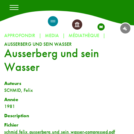
APPROFONDIR
MEDIA
MÉDIATHÈQUE
AUSSERBERG UND SEIN WASSER
Ausserberg und sein
Wasser
Auteurs
SCHMID, Felix
Année
1981
Description
Fichier
schmid_felix_ausserberg_und_sein_wasser-compressed.pdf