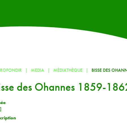
PROFONDIR
MEDIA
MÉDIATHÈQUE
BISSE DES OHANN
isse des Ohannes 1859-186
née
]
cription