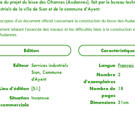
e du projet du bisse des Ohannes (Audannes), fait par le bureau tech
striels de la ville de Sion et de la commune d’Ayent.
ocopies d’un document officiel concernant la construction du bisse des Auda
ment relatant l’avancée des travaux et les difficultés liées à la construction 
 Audannes.
Edition
Caractéristique
Editeur
Services industriels
Langue
Français
Sion, Commune
Nombre
2
d'Ayent
d'exemplaires
Lieu d'édition
[S.l.]
Nombre de
18
pages
Situation
Inconnue
Dimensions
31cm
commerciale