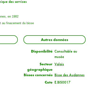
nique des services
nnes, en 1982
et au finacement du bisse
Autres données
Disponibilité
Consultable au
musée
Secteur
Valais
géographique
Bisses concernés
Bisse des Audannes
Cote
E.BIS0017