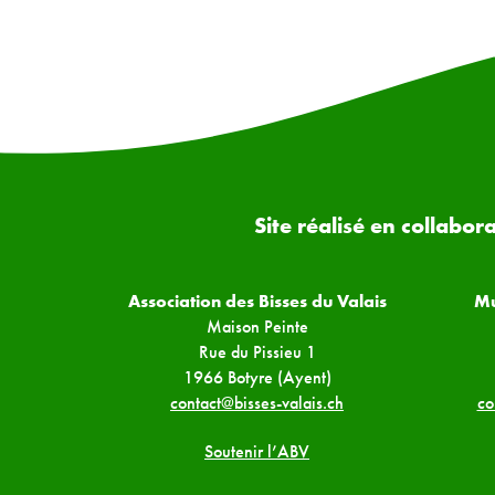
Site réalisé en collabor
Association des Bisses du Valais
Mu
Maison Peinte
Rue du Pissieu 1
1966 Botyre (Ayent)
contact@bisses-valais.ch
co
Soutenir l’ABV