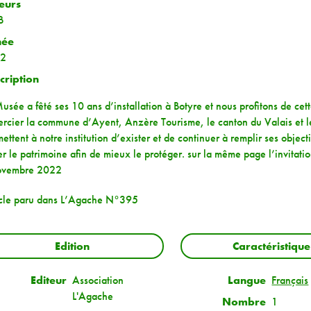
eurs
B
née
2
cription
usée a fêté ses 10 ans d’installation à Botyre et nous profitons de cet
rcier la commune d’Ayent, Anzère Tourisme, le canton du Valais et le
ettent à notre institution d’exister et de continuer à remplir ses objectif
r le patrimoine afin de mieux le protéger. sur la même page l’invitatio
ovembre 2022
icle paru dans L’Agache N°395
Edition
Caractéristique
Editeur
Association
Langue
Français
L'Agache
Nombre
1