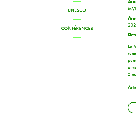
Aut
MV
UNESCO
An
202
CONFÉRENCES
Des
Le M
reme
perm
aime
5 n
Art