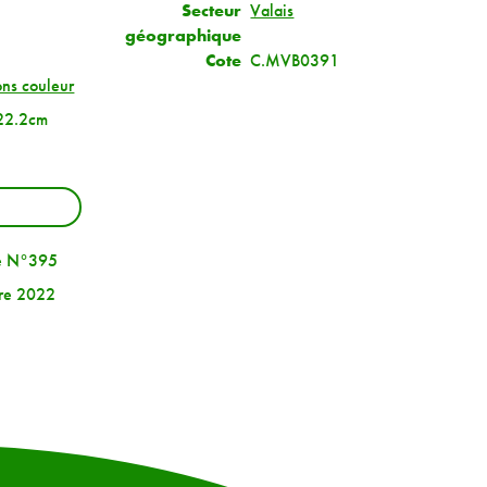
Secteur
Valais
géographique
Cote
C.MVB0391
ions couleur
22.2cm
e N°395
re 2022