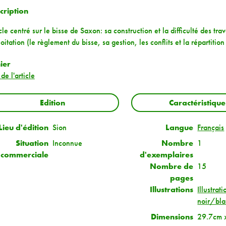
cription
cle centré sur le bisse de Saxon: sa construction et la difficulté des tra
oitation (le règlement du bisse, sa gestion, les conflits et la répartition 
hier
de l'article
Edition
Caractéristique
Lieu d'édition
Sion
Langue
Français
Situation
Inconnue
Nombre
1
commerciale
d'exemplaires
Nombre de
15
pages
Illustrations
Illustrati
noir/bl
Dimensions
29.7cm 