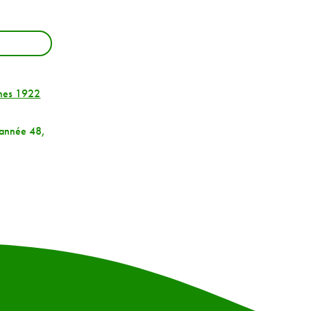
nnes 1922
 année 48,