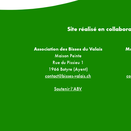
Site réalisé en collabor
Association des Bisses du Valais
Mu
Maison Peinte
Rue du Pissieu 1
1966 Botyre (Ayent)
contact@bisses-valais.ch
co
Soutenir l’ABV