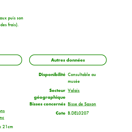
vaux puis son
des frais).
Autres données
Disponibilité
Consultable au
musée
Secteur
Valais
géographique
Bisses concernés
Bisse de Saxon
ons
Cote
B.DEL0207
anc
x 21cm