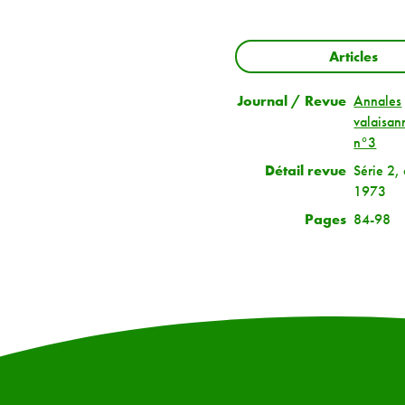
Articles
Journal / Revue
Annales
valaisa
n°3
Détail revue
Série 2,
1973
Pages
84-98