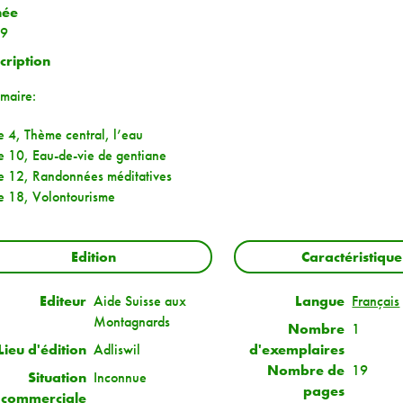
née
9
cription
maire:
 4, Thème central, l’eau
e 10, Eau-de-vie de gentiane
e 12, Randonnées méditatives
e 18, Volontourisme
Edition
Caractéristique
Editeur
Aide Suisse aux
Langue
Français
Montagnards
Nombre
1
Lieu d'édition
Adliswil
d'exemplaires
Nombre de
19
Situation
Inconnue
pages
commerciale