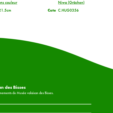
ions couleur
Niwa (Grächen)
21.5cm
Cote
C.HUG0356
an des Bisses
vénements du Musée valaisan des Bisses.