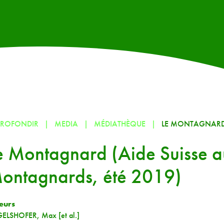
PROFONDIR
MEDIA
MÉDIATHÈQUE
LE MONTAGNARD 
e Montagnard (Aide Suisse 
ontagnards, été 2019)
eurs
ELSHOFER, Max [et al.]