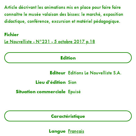
Article décrivant les animations mis en place pour faire faire
connaître le musée valaisan des bisses: le marché, exposition
didactique, conférence, excursion et matériel pédagogique.
Fichier
Le Nouvelliste - N°231 - 5 octobre 2017 p.18
Edition
Editeur
Editions Le Nouvelliste S.A.
Lieu d'édition
Sion
Situation commerciale
Epuisé
Caractéristique
Langue
Français