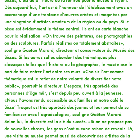
bisses, c’est déjà l’heure de la rentrée pour le musée d’Ayent.
Dès aujourd’hui, l’art est à l’honneur de l’établissement avec un
accrochage d’une trentaine d’œuvres créées et imaginées par
une vingtaine d’artistes amateurs de la région ou du pays. Si le
bisse est évidemment le thème central, ils ont eu carte blanche
pour la réalisation. «On trouve des peintures, des photographies
ou des sculptures. Parfois réalistes ou totalement abstraites»,
souligne Gaëtan Morard, directeur et conservateur du Musée des
Bisses. Si les autres salles abordent des thématiques plus
classiques telles que l’histoire ou la géographie, le musée ose le
pari de faire entrer l’art entre ses murs. «Choisir l’art comme
thématique est le reflet de notre volonté de diversifier notre
public», poursuit le directeur. L’espace, très apprécié des
personnes d’âge mûr, s’est depuis peu ouvert à la jeunesse.
«Nous l’avons rendu accessible aux familles et notre café le
Bisse’ Troquet est très apprécié des jeunes et leur permet de se
familiariser avec l’agroécologie», souligne Gaëtan Morard.
Selon lui, la diversité est la clé du succès. «Si on ne propose pas
de nouvelles choses, les gens n’ont aucune raison de revenir. Là,
une visite au musée permet aussi de découvrir des artistes de la