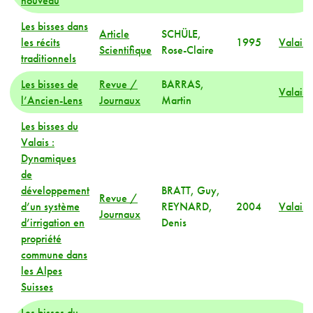
nouveau
Les bisses dans
Article
SCHÜLE,
les récits
1995
Valais
Scientifique
Rose-Claire
traditionnels
Les bisses de
Revue /
BARRAS,
Valais
l’Ancien-Lens
Journaux
Martin
Les bisses du
Valais :
Dynamiques
de
développement
BRATT, Guy,
Revue /
d’un système
REYNARD,
2004
Valais
Journaux
d’irrigation en
Denis
propriété
commune dans
les Alpes
Suisses
Les bisses du