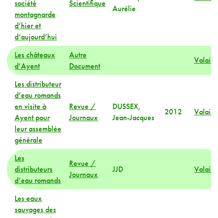
société
Scientifique
Aurélie
montagnarde
d’hier et
d’aujourd’hui
Les châteaux
Autre
Valais
d’Ayent
Document
Les distributeur
d’eau romands
en visite à
Revue /
DUSSEX,
2012
Valais
Ayent pour
Journaux
Jean-Jacques
leur assemblée
générale
Les
Revue /
distributeurs
JJD
Valais
Journaux
d’eau romands
Les eaux
sauvages des