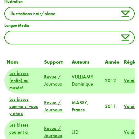
Illustration
Langue Media
Nom
Support
Auteurs
Année
Régio
Les bisses
Revue /
VULLIAMY,
(enfin) au
2012
Valais
Journaux
Dominique
musée!
Les bisses
Revue /
MASSY,
comme si vous
2011
Valais
Journaux
France
y étiez
Les bisses
Revue /
coulent à
JJD
Valais
Journaux