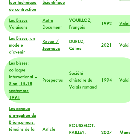
leur technique
Scientifique
de contruction
Les Bisses
Autre
VOUILLOZ,
1992
Valais
Valaisans
Document
François
Les Bisses, un
Revue /
DURUZ,
modèle
2021
Valais
Journaux
Céline
d’avenir
Les bisses:
colloque
Société
international –
Prospectus
d'histoire du
1994
Valais
Sion, 15-18
Valais romand
septembre
1994
Les canaux
d’irrigation du
Briançonnais:
ROUSSELOT-
témoins de la
Article
PAILLEY,
2007
Monde