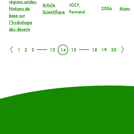
régions arides.
Article
JOLY,
Notions de
2006
Monde
Scientifique
Fernand
base sur
l’hydrologie
des déserts
〈
〉
1
2
3
13
14
15
18
19
20