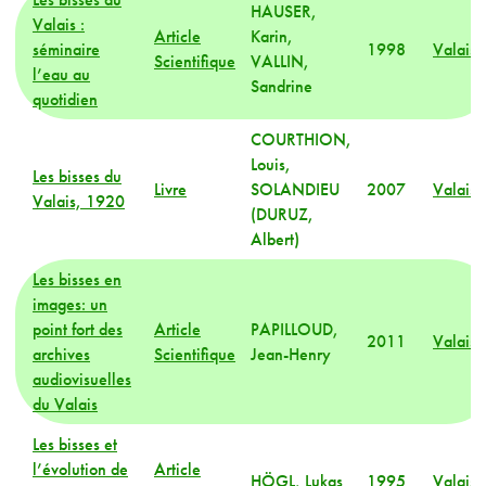
HAUSER,
Valais :
Article
Karin,
séminaire
1998
Valais
Scientifique
VALLIN,
l’eau au
Sandrine
quotidien
COURTHION,
Louis,
Les bisses du
Livre
SOLANDIEU
2007
Valais
Valais, 1920
(DURUZ,
Albert)
Les bisses en
images: un
point fort des
Article
PAPILLOUD,
2011
Valais
archives
Scientifique
Jean-Henry
audiovisuelles
du Valais
Les bisses et
l’évolution de
Article
HÖGL, Lukas
1995
Valais