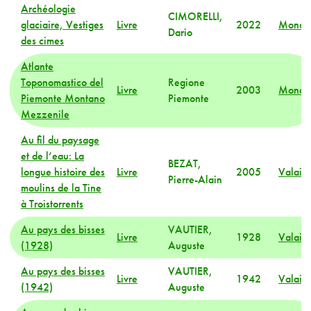
Archéologie
CIMORELLI,
glaciaire, Vestiges
Livre
2022
Monde
Dario
des cimes
Atlante
Toponomastico del
Regione
Livre
2003
Monde
Piemonte Montano
Piemonte
Mezzenile
Au fil du paysage
et de l’eau: La
BEZAT,
longue histoire des
Livre
2005
Valais
Pierre-Alain
moulins de la Tine
à Troistorrents
Au pays des bisses
VAUTIER,
Livre
1928
Valais
(1928)
Auguste
Au pays des bisses
VAUTIER,
Livre
1942
Valais
(1942)
Auguste