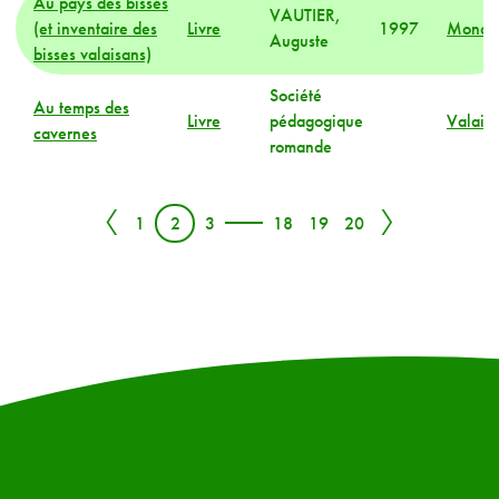
Au pays des bisses
VAUTIER,
(et inventaire des
Livre
1997
Monde
Auguste
bisses valaisans)
Société
Au temps des
Livre
pédagogique
Valais
cavernes
romande
〈
〉
1
2
3
18
19
20