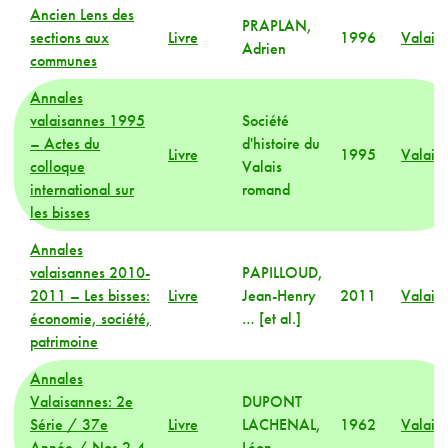
Ancien Lens des
PRAPLAN,
sections aux
Livre
1996
Valais
Adrien
communes
Annales
valaisannes 1995
Société
– Actes du
d'histoire du
Livre
1995
Valais
colloque
Valais
international sur
romand
les bisses
Annales
valaisannes 2010-
PAPILLOUD,
2011 – Les bisses:
Livre
Jean-Henry
2011
Valais
économie, société,
… [et al.]
patrimoine
Annales
Valaisannes: 2e
DUPONT
Série / 37e
Livre
LACHENAL,
1962
Valais
Année / Nos 2-4
Léon