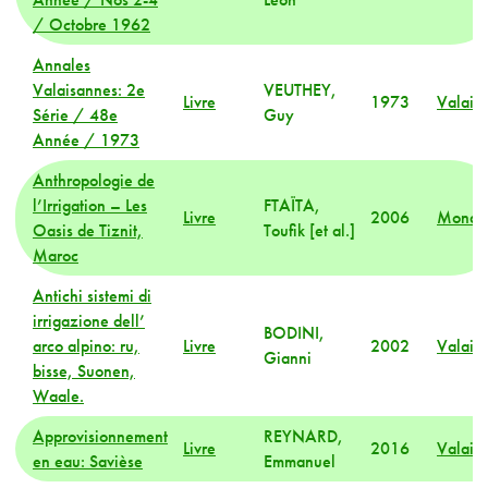
/ Octobre 1962
Annales
Valaisannes: 2e
VEUTHEY,
Livre
1973
Valais
Série / 48e
Guy
Année / 1973
Anthropologie de
l’Irrigation – Les
FTAÏTA,
Livre
2006
Monde
Oasis de Tiznit,
Toufik [et al.]
Maroc
Antichi sistemi di
irrigazione dell’
BODINI,
arco alpino: ru,
Livre
2002
Valais
Gianni
bisse, Suonen,
Waale.
Approvisionnement
REYNARD,
Livre
2016
Valais
en eau: Savièse
Emmanuel