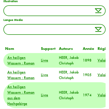
Illustration
Langue Media
Nom
Support
Auteurs
Année
Régio
An heiligen
HEER, Jakob
Livre
1898
Valais
Wassern : Roman
Christoph
An heiligen
HEER, Jakob
Livre
1905
Valais
Wassern : Roman
Christoph
An heiligen
Wassern : Roman
HEER, Jakob
Livre
1974
Valais
aus dem
Christoph
Hochgebirge