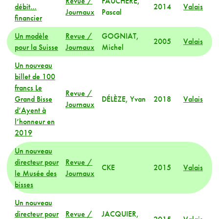
Revue /
FAUCHÈRE,
débit…
2014
Valais
Journaux
Pascal
financier
Un modèle
Revue /
GOGNIAT,
2005
Valais
pour la Suisse
Journaux
Michel
Un nouveau
billet de 100
francs Le
Revue /
Grand Bisse
DÉLÈZE, Yvan
2018
Valais
Journaux
d’Ayent à
l’honneur en
2019
Un nouveau
directeur pour
Revue /
CKE
2015
Valais
le Musée des
Journaux
bisses
Un nouveau
directeur pour
Revue /
JACQUIER,