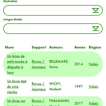
Illustration
Langue Media
Nom
Support
Auteurs
Année
Région
Un bijou de
petit musée à
Revue /
BELLEMARE,
2014
Valais
déguster à
Journaux
Sonia
Lens
Un bisse âgé
Revue /
WICKY,
de cinq
1997
Valais
Journaux
Norbert
siècles
Un bisse sur
Revue /
THALMANN,
2017
Valais