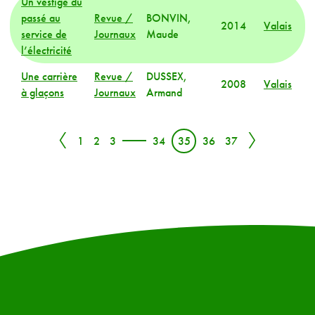
Un vestige du
passé au
Revue /
BONVIN,
2014
Valais
service de
Journaux
Maude
l’électricité
Une carrière
Revue /
DUSSEX,
2008
Valais
à glaçons
Journaux
Armand
〈
〉
1
2
3
34
35
36
37