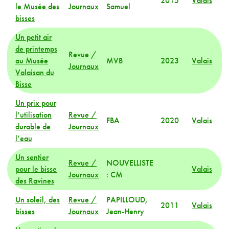
2015
Valais
le Musée des
Journaux
Samuel
bisses
Un petit air
de printemps
Revue /
au Musée
MVB
2023
Valais
Journaux
Valaisan du
Bisse
Un prix pour
l’utilisation
Revue /
FBA
2020
Valais
durable de
Journaux
l’eau
Un sentier
Revue /
NOUVELLISTE
pour le bisse
Valais
Journaux
: CM
des Ravines
Un soleil, des
Revue /
PAPILLOUD,
2011
Valais
bisses
Journaux
Jean-Henry