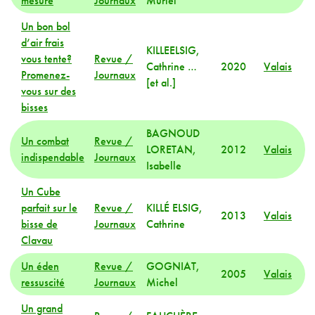
mesure
Journaux
Muriel
Un bon bol
d’air frais
KILLEELSIG,
vous tente?
Revue /
Cathrine …
2020
Valais
Promenez-
Journaux
[et al.]
vous sur des
bisses
BAGNOUD
Un combat
Revue /
LORETAN,
2012
Valais
indispendable
Journaux
Isabelle
Un Cube
parfait sur le
Revue /
KILLÉ ELSIG,
2013
Valais
bisse de
Journaux
Cathrine
Clavau
Un éden
Revue /
GOGNIAT,
2005
Valais
ressuscité
Journaux
Michel
Un grand