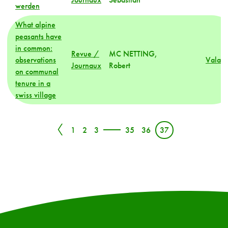
werden
What alpine
peasants have
in common:
Revue /
MC NETTING,
observations
Valais
Journaux
Robert
on communal
tenure in a
swiss village
〈
1
2
3
35
36
37