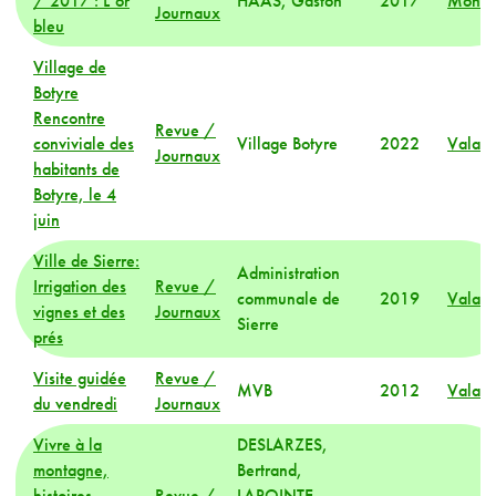
/ 2017 : L’or
HAAS, Gaston
2017
Mond
Journaux
bleu
Village de
Botyre
Rencontre
Revue /
conviviale des
Village Botyre
2022
Valais
Journaux
habitants de
Botyre, le 4
juin
Ville de Sierre:
Administration
Irrigation des
Revue /
communale de
2019
Valais
vignes et des
Journaux
Sierre
prés
Visite guidée
Revue /
MVB
2012
Valais
du vendredi
Journaux
Vivre à la
DESLARZES,
montagne,
Bertrand,
histoires
Revue /
LAPOINTE