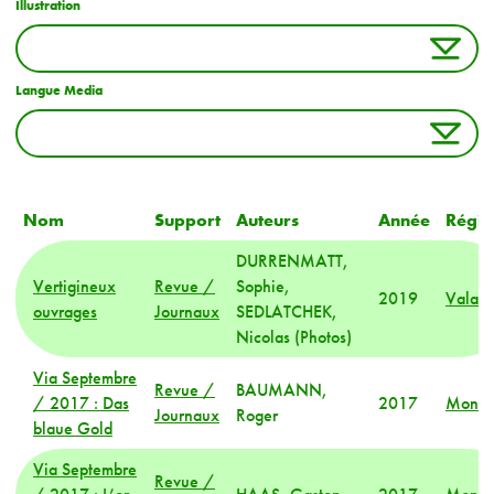
Illustration
Langue Media
Nom
Support
Auteurs
Année
Régio
DURRENMATT,
Vertigineux
Revue /
Sophie,
2019
Valais
ouvrages
Journaux
SEDLATCHEK,
Nicolas (Photos)
Via Septembre
Revue /
BAUMANN,
/ 2017 : Das
2017
Mond
Journaux
Roger
blaue Gold
Via Septembre
Revue /