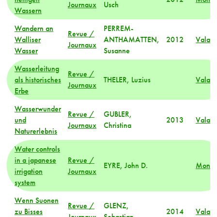
Journaux
Usch
Wassern
Wandern an
PERREM-
Revue /
Walliser
ANTHAMATTEN,
2012
Valais
Journaux
Wasser
Susanne
Wasserleitung
Revue /
als historisches
THELER, Luzius
Valais
Journaux
Erbe
Wasserwunder
Revue /
GUBLER,
und
2013
Valais
Journaux
Christina
Naturerlebnis
Water controls
in a japanese
Revue /
EYRE, John D.
Mond
irrigation
Journaux
system
Wenn Suonen
Revue /
GLENZ,
zu Bisses
2014
Valais
Journaux
Sebastian