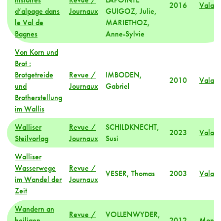
2016
Valais
d’alpage dans
Journaux
GUIGOZ, Julie,
le Val de
MARIETHOZ,
Bagnes
Anne-Sylvie
Von Korn und
Brot :
Brotgetreide
Revue /
IMBODEN,
2010
Valais
und
Journaux
Gabriel
Brotherstellung
im Wallis
Walliser
Revue /
SCHILDKNECHT,
2023
Valais
Steilvorlag
Journaux
Susi
Walliser
Wasserwege
Revue /
VESER, Thomas
2003
Valais
im Wandel der
Journaux
Zeit
Wandern an
Revue /
VOLLENWYDER,
heiligen
2012
Mond