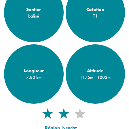
Sentier
Cotation
balisé
T1
Longueur
Altitude
7.80 km
1175m - 1002m
★
★
★
★
★
Région
Nendaz