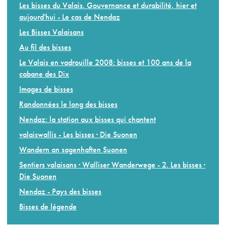
Les bisses du Valais. Gouvernance et durabilité, hier et
aujourd'hui - Le cas de Nendaz
Les Bisses Valaisans
Au fil des bisses
Le Valais en vadrouille 2008: bisses et 100 ans de la
cabane des Dix
Images de bisses
Randonnées le long des bisses
Nendaz: la station aux bisses qui chantent
valaiswallis - Les bisses · Die Suonen
Wandern an sagenhaften Suonen
Sentiers valaisans · Walliser Wanderwege - 2. Les bisses ·
Die Suonen
Nendaz - Pays des bisses
Bisses de légende