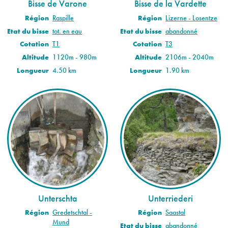
Bisse de Varone
Bisse de la Vardette
Région
Raspille
Région
Lizerne - Losentze
Etat du bisse
tot. en eau
Etat du bisse
abandonné
Cotation
T1
Cotation
T3
Altitude
1120m - 980m
Altitude
2106m - 2040m
Longueur
4.50 km
Longueur
1.90 km
Unterschta
Unterriederi
Région
Gredetschtal -
Région
Saastal
Mund
Etat du bisse
abandonné