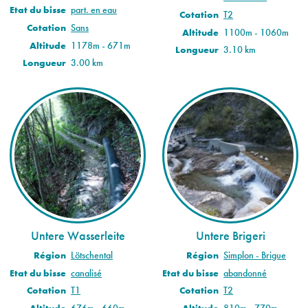
Etat du bisse
part. en eau
Cotation
T2
Cotation
Sans
Altitude
1100m - 1060m
Altitude
1178m - 671m
Longueur
3.10 km
Longueur
3.00 km
Untere Wasserleite
Untere Brigeri
Région
Lötschental
Région
Simplon - Brigue
Etat du bisse
canalisé
Etat du bisse
abandonné
Cotation
T1
Cotation
T2