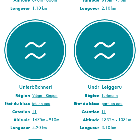
Altitude
676m - 660m
Altitude
810m - 770m
Longueur
1.10 km
Longueur
2.10 km
Unterbächneri
Undri Leiggeru
Région
Viège - Région
Région
Turtmann
Etat du bisse
tot. en eau
Etat du bisse
part. en eau
Cotation
T1
Cotation
T1
Altitude
1675m - 910m
Altitude
1332m - 1031m
Longueur
4.20 km
Longueur
3.10 km