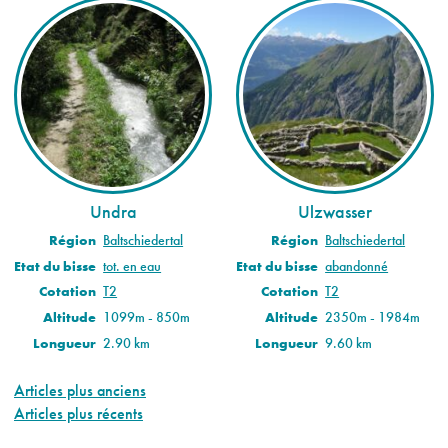
Undra
Ulzwasser
Région
Baltschiedertal
Région
Baltschiedertal
Etat du bisse
tot. en eau
Etat du bisse
abandonné
Cotation
T2
Cotation
T2
Altitude
1099m - 850m
Altitude
2350m - 1984m
Longueur
2.90 km
Longueur
9.60 km
Navigation
Articles plus anciens
Articles plus récents
des