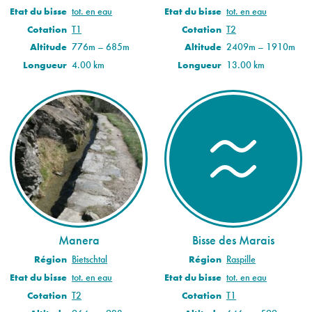
Etat du bisse
tot. en eau
Etat du bisse
tot. en eau
Cotation
T1
Cotation
T2
Altitude
776m – 685m
Altitude
2409m – 1910m
Longueur
4.00 km
Longueur
13.00 km
Manera
Bisse des Marais
Région
Bietschtal
Région
Raspille
Etat du bisse
tot. en eau
Etat du bisse
tot. en eau
Cotation
T2
Cotation
T1