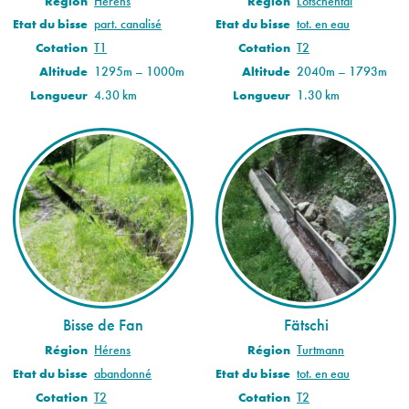
Région
Hérens
Région
Lötschental
Etat du bisse
part. canalisé
Etat du bisse
tot. en eau
Cotation
T1
Cotation
T2
Altitude
1295m – 1000m
Altitude
2040m – 1793m
Longueur
4.30 km
Longueur
1.30 km
Bisse de Fan
Fätschi
Région
Hérens
Région
Turtmann
Etat du bisse
abandonné
Etat du bisse
tot. en eau
Cotation
T2
Cotation
T2