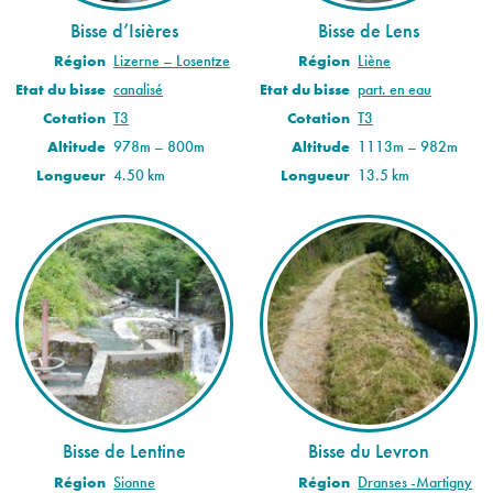
Bisse d’Isières
Bisse de Lens
Région
Lizerne – Losentze
Région
Liène
Etat du bisse
canalisé
Etat du bisse
part. en eau
Cotation
T3
Cotation
T3
Altitude
978m – 800m
Altitude
1113m – 982m
Longueur
4.50 km
Longueur
13.5 km
Bisse de Lentine
Bisse du Levron
Région
Sionne
Région
Dranses -Martigny