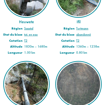
Heuwete
Ifil
Région
Saastal
Région
Turtmann
Etat du bisse
tot. en eau
Etat du bisse
abandonné
Cotation
T2
Cotation
T2
Altitude
1830m – 1680m
Altitude
1360m – 1258m
Longueur
1.00 km
Longueur
0.80 km