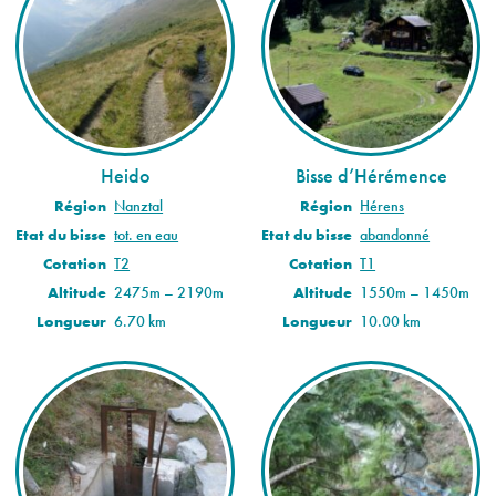
Heido
Bisse d’Hérémence
Région
Nanztal
Région
Hérens
Etat du bisse
tot. en eau
Etat du bisse
abandonné
Cotation
T2
Cotation
T1
Altitude
2475m – 2190m
Altitude
1550m – 1450m
Longueur
6.70 km
Longueur
10.00 km