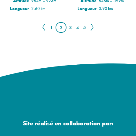
Altitude
964m – 923m
Altitude
646m – 599m
Longueur
2.60 km
Longueur
0.90 km
〈
〉
1
2
3
4
5
Site réalisé en collaboration par: