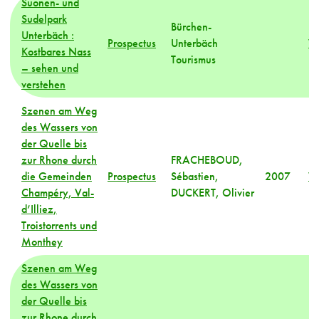
Suonen- und
Sudelpark
Bürchen-
Unterbäch :
Prospectus
Unterbäch
Va
Kostbares Nass
Tourismus
– sehen und
verstehen
Szenen am Weg
des Wassers von
der Quelle bis
zur Rhone durch
FRACHEBOUD,
die Gemeinden
Prospectus
Sébastien,
2007
Va
Champéry, Val-
DUCKERT, Olivier
d’Illiez,
Troistorrents und
Monthey
Szenen am Weg
des Wassers von
der Quelle bis
zur Rhone durch