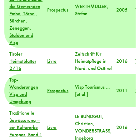
die Gemeinden
WERTHMÜLLER,
Prospectus
2005
Va
Embd, Törbel,
Stefan
Bürchen,
Zeneggen,
Stalden und
Visp
Tiroler
Zeitschrift für
Heimatblätter
Livre
Heimatpflege in
2016
Va
2/16
Nord- und Osttirol
Top-
Wanderungen
Visp Tourismus …
Prospectus
2011
Va
Visp und
[et al.]
Umgebung
Traditionelle
LEIBUNDGUT,
Bewässerung –
Christian,
ein Kulturerbe
Livre
2016
M
VONDERSTRASS,
Europas, Band 1
Ingeborg