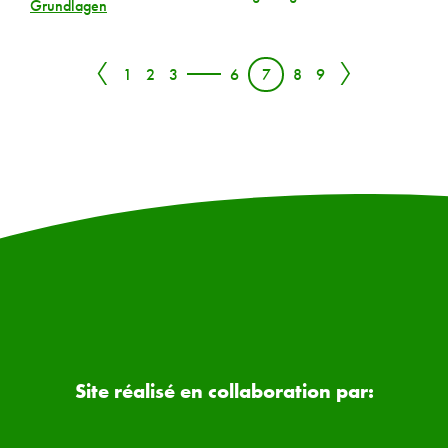
Grundlagen
〈
〉
1
2
3
6
7
8
9
Site réalisé en collaboration par: