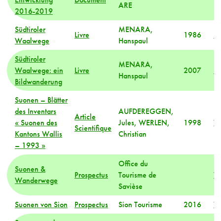
ARE
2016-2019
Südtiroler
MENARA,
Livre
1986
M
Waalwege
Hanspaul
Südtiroler
MENARA,
Waalwege: ein
Livre
2007
M
Hanspaul
Bildwanderung
Suonen – Blätter
des Inventars
AUFDEREGGEN,
Article
« Suonen des
Jules, WERLEN,
1998
Va
Scientifique
Kantons Wallis
Christian
– 1993 »
Office du
Suonen &
Prospectus
Tourisme de
Va
Wanderwege
Savièse
Suonen von Sion
Prospectus
Sion Tourisme
2016
Va