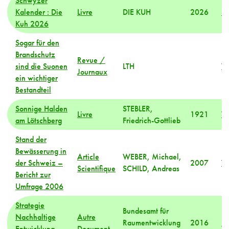
Schwyzer
Kalender : Die
Livre
DIE KUH
2026
M
Kuh 2026
Sogar für den
Brandschutz
Revue /
sind die Suonen
LTH
Va
Journaux
ein wichtiger
Bestandteil
Sonnige Halden
STEBLER,
Livre
1921
Va
am Lötschberg
Friedrich-Gottlieb
Stand der
Bewässerung in
Article
WEBER, Michael,
der Schweiz –
2007
Va
Scientifique
SCHILD, Andreas
Bericht zur
Umfrage 2006
Strategie
Bundesamt für
Nachhaltige
Autre
Raumentwicklung
2016
M
Entwicklung
Document