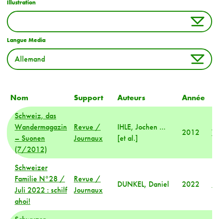
Illustration
Langue Media
Nom
Support
Auteurs
Année
R
Schweiz, das
Wandermagazin
Revue /
IHLE, Jochen …
2012
Va
– Suonen
Journaux
[et al.]
(7/2012)
Schweizer
Familie N°28 /
Revue /
DUNKEL, Daniel
2022
M
Juli 2022 : schilf
Journaux
ahoi!