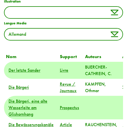
Illustration
Langue Media
Nom
Support
Auteurs
A
BUERCHER-
Der letzte Sander
Livre
CATHREIN, C.
Revue /
KAMPFEN,
Die Bärgeri
2
Journaux
Othmar
Die Bärgeri, eine alte
Wasserleite am
Prospectus
Glishornhang
Die Bewässerungskanäle
Article
RAUCHENSTEIN,