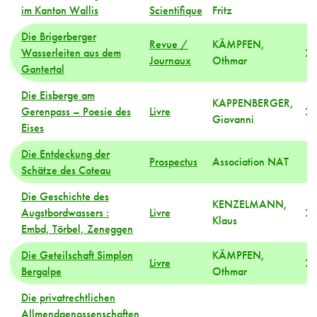
1
im Kanton Wallis
Scientifique
Fritz
Die Brigerberger
Revue /
KÄMPFEN,
Wasserleiten aus dem
2
Journaux
Othmar
Gantertal
Die Eisberge am
KAPPENBERGER,
Gerenpass – Poesie des
Livre
2
Giovanni
Eises
Die Entdeckung der
Prospectus
Association NAT
Schätze des Coteau
Die Geschichte des
KENZELMANN,
Augstbordwassers :
Livre
2
Klaus
Embd, Törbel, Zeneggen
Die Geteilschaft Simplon
KÄMPFEN,
Livre
2
Bergalpe
Othmar
Die privatrechtlichen
Allmendgenossenschaften