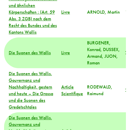
und ähnlichen
Körperschaften : (Art. 59
Livre
ARNOLD, Martin
1
Abs. 3 ZGB) nach dem
Recht des Bundes und des
Kantons Wallis
BURGENER,
Konrad, DUSSEX,
Die Suonen des Wallis
Livre
2
Armand, JUON,
Roman
Die Suonen des Wallis.
Gouvernanz und
Nachhaltigkeit, gestern
Article
RODEWALD,
2
und heute – Die Grossa
Scientifique
Raimund
und die Suonen des
Gredetschtales
Die Suonen des Wallis.
Gouvernanz und