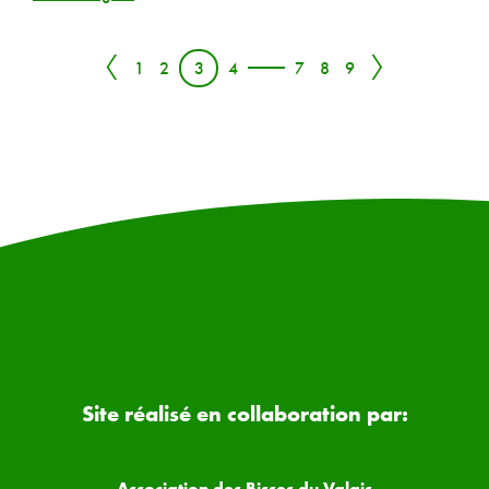
〈
〉
1
2
3
4
7
8
9
Site réalisé en collaboration par:
Association des Bisses du Valais