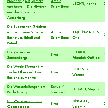
Nachhaltigkeit, gestern
Article
LIECHTI, Karina
2
und heute – Die Niwärch
Scientifique
und die Suonen in
Ausserberg
Die Suonen von Grächen
– Erbe unserer Väter –
Article
ANDENMATTEN,
2
Besitztum, Erhalt und
Scientifique
Otto
Betrieb
Die Vispertaler
STEBLER,
Livre
1
Sonnenberge
Friedrich-Gottlieb
Die Waale (Suonen) im
HOLZNER,
Tiroler Oberland: Eine
Livre
2
Werner
Bestandsaufnahme
Die Wasserleitungen am
Revue /
SCHMID, Stephan
1
Bischofsberg
Journaux
Die Wässermatten des
BINGGELI,
Livre
2
Obeeraargaus
Valentin