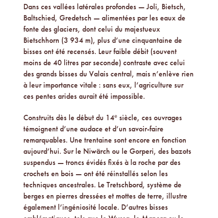
Dans ces vallées latérales profondes — Joli, Bietsch,
Baltschied, Gredetsch — alimentées par les eaux de
fonte des glaciers, dont celui du majestueux
Bietschhorn (3 934 m), plus d’une cinquantaine de
bisses ont été recensés. Leur faible débit (souvent
moins de 40 litres par seconde) contraste avec celui
des grands bisses du Valais central, mais n’enlève rien
à leur importance vitale : sans eux, l’agriculture sur
ces pentes arides aurait été impossible.
Construits dès le début du 14ᵉ siècle, ces ouvrages
témoignent d’une audace et d’un savoir-faire
remarquables. Une trentaine sont encore en fonction
aujourd’hui. Sur le Niwärch ou le Gorperi, des bazots
suspendus — troncs évidés fixés à la roche par des
crochets en bois — ont été réinstallés selon les
techniques ancestrales. Le Tretschbord, système de
berges en pierres dressées et mottes de terre, illustre
également l’ingéniosité locale. D’autres bisses