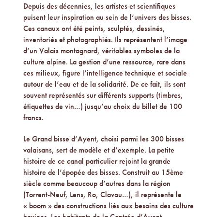
Depuis des décennies, les artistes et scientifiques
puisent leur inspiration au sein de l’univers des bisses.
Ces canaux ont été peints, sculptés, dessinés,
inventoriés et photographiés. Ils représentent l’image
d’un Valais montagnard, véritables symboles de la
culture alpine. La gestion d’une ressource, rare dans
ces milieux, figure l’intelligence technique et sociale
autour de l’eau et de la solidarité. De ce fait, ils sont
souvent représentés sur différents supports (timbres,
étiquettes de vin…) jusqu’au choix du billet de 100
francs.
Le Grand bisse d’Ayent, choisi parmi les 300 bisses
valaisans, sert de modèle et d’exemple. La petite
histoire de ce canal particulier rejoint la grande
histoire de l’épopée des bisses. Construit au 15ème
siècle comme beaucoup d’autres dans la région
(Torrent-Neuf, Lens, Ro, Clavau…), il représente le
« boom » des constructions liés aux besoins des culture
bovines. Les habitants de la Contrée d’Ayent