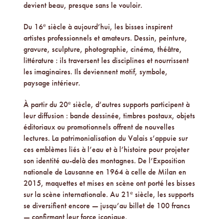
devient beau, presque sans le vouloir.
Du 16ᵉ siècle à aujourd’hui, les bisses inspirent
artistes professionnels et amateurs. Dessin, peinture,
gravure, sculpture, photographie, cinéma, théâtre,
littérature : ils traversent les disciplines et nourrissent
les imaginaires. Ils deviennent motif, symbole,
paysage intérieur.
À partir du 20ᵉ siècle, d’autres supports participent à
leur diffusion : bande dessinée, timbres postaux, objets
éditoriaux ou promotionnels offrent de nouvelles
lectures. La patrimonialisation du Valais s’appuie sur
ces emblèmes liés à l’eau et à l’histoire pour projeter
son identité au-delà des montagnes. De l’Exposition
nationale de Lausanne en 1964 à celle de Milan en
2015, maquettes et mises en scène ont porté les bisses
sur la scène internationale. Au 21ᵉ siècle, les supports
se diversifient encore — jusqu’au billet de 100 francs
— confirmant leur force iconique.