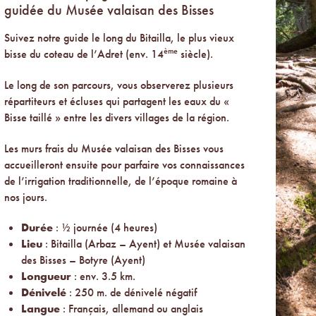
guidée du Musée valaisan des Bisses
Suivez notre guide le long du Bitailla, le plus vieux
ème
bisse du coteau de l’Adret (env. 14
siècle).
Le long de son parcours, vous observerez plusieurs
répartiteurs et écluses qui partagent les eaux du «
Bisse taillé » entre les divers villages de la région.
Les murs frais du Musée valaisan des Bisses vous
accueilleront ensuite pour parfaire vos connaissances
de l’irrigation traditionnelle, de l’époque romaine à
nos jours.
Durée
: ½ journée (4 heures)
Lieu
: Bitailla (Arbaz – Ayent) et Musée valaisan
des Bisses – Botyre (Ayent)
Longueur
: env. 3.5 km.
Dénivelé
: 250 m. de dénivelé négatif
Langue
: Français, allemand ou anglais