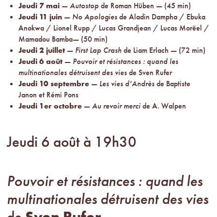
Jeudi 7 mai
—
Autostop
de Roman Hüben — (45 min)
Jeudi 11 juin
—
No Apologies
de Aladin Dampha / Ebuka
Anokwa / Lionel Rupp / Lucas Grandjean / Lucas Morëel /
Mamadou Bamba— (50 min)
Jeudi 2 juillet
—
First Lap Crash
de Liam Erlach — (72 min)
Jeudi 6 août
—
Pouvoir et résistances : quand les
multinationales détruisent des vies
de Sven Rufer
Jeudi 10 septembre
—
Les vies d’Andrès
de Baptiste
Janon et Rémi Pons
Jeudi 1er octobre
—
Au revoir merci
de A. Walpen
Jeudi 6 août à 19h30
Pouvoir et résistances : quand les
multinationales détruisent des vies
de
Sven Rufer